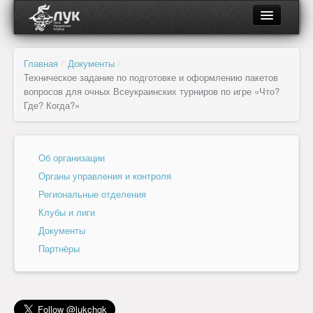
О ЛУК
Главная
/
Документы
/
Техническое задание по подготовке и оформлению пакетов
Об организации
вопросов для очных Всеукраинских турниров по игре «Что?
Где? Когда?»
Органы управления и контроля
Региональные отделения
Об организации
Органы управления и контроля
Клубы и лиги
Региональные отделения
Клубы и лиги
Документы
Документы
Партнёры
Партнёры
Новости