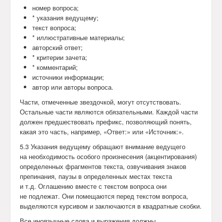
номер вопроса;
* указания ведущему;
текст вопроса;
* иллюстративные материалы;
авторский ответ;
* критерии зачета;
* комментарий;
источники информации;
автор или авторы вопроса.
Части, отмеченные звездочкой, могут отсутствовать.
Остальные части являются обязательными. Каждой части
должен предшествовать префикс, позволяющий понять,
какая это часть, например, «Ответ:» или «Источник:».
5.3 Указания ведущему обращают внимание ведущего
на необходимость особого произнесения (акцентирования)
определенных фрагментов текста, озвучивания знаков
препинания, паузы в определенных местах текста
и т.д. Оглашению вместе с текстом вопроса они
не подлежат. Они помещаются перед текстом вопроса,
выделяются курсивом и заключаются в квадратные скобки.
Все иноязычные слова и выражения должны