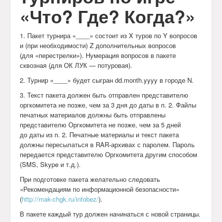
«Что? Где? Когда?»
1. Пакет турнира «____» состоит из X туров по Y вопросов
и (при необходимости) Z дополнительных вопросов
(для «перестрелки»). Нумерация вопросов в пакете
сквозная (для ОК ЛУК — потуровая).
2. Турнир «____» будет сыгран dd.month.yyyy в городе N.
3. Текст пакета должен быть отправлен представителю
оргкомитета не позже, чем за 3 дня до даты в п. 2. Файлы
печатных материалов должны быть отправлены
представителю Оргкомитета не позже, чем за 5 дней
до даты из п. 2. Печатные материалы и текст пакета
должны пересылаться в RAR-архивах с паролем. Пароль
передается представителю Оргкомитета другим способом
(SMS, Skype и т.д.).
При подготовке пакета желательно следовать
«Рекомендациям по информационной безопасности»
(
http://mak-chgk.ru/infobez/
).
В пакете каждый тур должен начинаться с новой страницы.