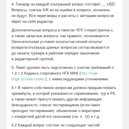
4. Гонорар за каждый отыгранный вопрос составит __ USD.
Вопросы, снятые АЖ из-за ошибки в вопросе, оплачены
не будут. Все переговоры и расчеты с авторами вопросов
берет на себя редактор.
Дополнительные вопросы в пакетах ЧГК («перестрелка»),
а также запасные вопросы, как правило, оплачиваются.
Окончательные условия оплаты/частичной оплаты/
возврата/отыгрыша данных вопросов согласовываются
до начала турнира в рабочем порядке заказчиком
и редакторской группой.
5. Пакет должен быть подготовлен с учетом требований п.
1.2.1.2
Кодекса спортивного ЧГК МАК (
http://mak-
chgk.ru/rules/codex/
), с нижеследующими уточнениями:
5.1 В пакете собственно вопросам должна предшествовать
преамбула, в которой указывается соревнование, тур и РК,
а также может присутствовать другая информация:
благодарности, список тестировщиков (если пакет
проходил тестирование), объявление о моратории
с конкретной датой его окончания (см. п. 12) и т.д.
5.2 Каждый вопрос состоит из следующих частей: