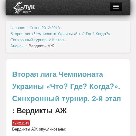
О ЛУК
Главная
/
Сезон 2012/2013
/
Вторая лига Чемпионата Украины «Что? Где? Когда?».
Об организации
Синхронный турнир. 2-й этап
/
Анонсы
/
Вердикты АЖ
Органы управления и контроля
Региональные отделения
Вторая лига Чемпионата
Клубы и лиги
Украины «Что? Где? Когда?».
Документы
Синхронный турнир. 2-й этап
: Вердикты АЖ
Партнёры
12.02.2013
Новости
Вердикты АЖ опубликованы: