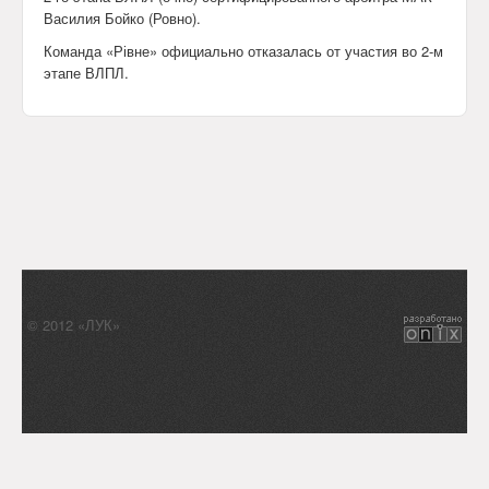
Календарь
Василия Бойко (Ровно).
Команда «Рівне» официально отказалась от участия во 2-м
Анонсы
этапе ВЛПЛ.
Обратная связь
© 2012 «ЛУК»