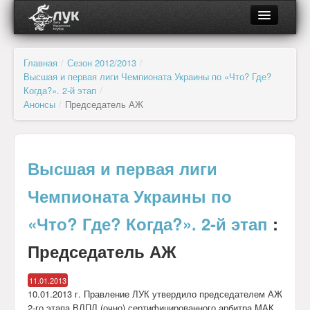
О ЛУК
Главная
/
Сезон 2012/2013
/
Высшая и первая лиги Чемпионата Украины по «Что? Где?
Об организации
Когда?». 2-й этап
/
Анонсы
/
Председатель АЖ
Органы управления и контроля
Региональные отделения
Высшая и первая лиги
Клубы и лиги
Чемпионата Украины по
Документы
«Что? Где? Когда?». 2-й этап
:
Председатель АЖ
Партнёры
11.01.2013
Новости
10.01.2013 г. Правление ЛУК утвердило председателем АЖ
2-го этапа ВЛПЛ (очно) сертифицированного арбитра МАК