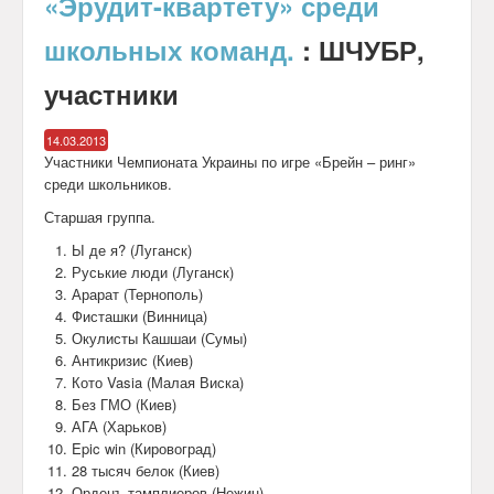
«Эрудит-квартету» среди
Календарь
школьных команд.
: ШЧУБР,
Анонсы
участники
Обратная связь
14.03.2013
Участники Чемпионата Украины по игре «Брейн – ринг»
среди школьников.
Старшая группа.
Ы де я? (Луганск)
Руськие люди (Луганск)
Арарат (Тернополь)
Фисташки (Винница)
Окулисты Кашшаи (Сумы)
Антикризис (Киев)
Кото Vasia (Малая Виска)
Без ГМО (Киев)
АГА (Харьков)
Epic win (Кировоград)
28 тысяч белок (Киев)
Орденъ тамплиеров (Нежин)