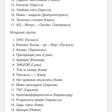
Балаган (Одесса)
Убойная лига (Одесса)
Мама – анархия (Днепропетровск)
Зеленые слоники (Керчь)
AQ – Метро – «Ортём» (Запорожье)
Младшая группа.
ОНО (Луганск)
Виноват Волан – де – Морт (Луганск)
Феникс (Тернополь)
Препарация ума (Сумы)
Applepie (Винница)
ЭНБИЭЙ (Сумы)
This is казаки (Киев)
Пентагон + 1 (Киев)
Нет времени объяснять (Киев)
Мимо проходили (Харьков)
TNT (Харьков)
Креативоффернопсисы (Кировоград)
Progressive people (Черкассы)
Царь горох (Киев)
Швеция (Нежин)