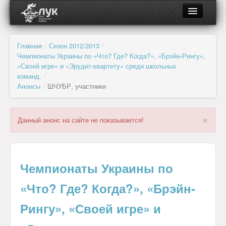
О ЛУК
Главная
/
Сезон 2012/2013
/
Чемпионаты Украины по «Что? Где? Когда?», «Брэйн-Рингу»,
Об организации
«Своей игре» и «Эрудит-квартету» среди школьных
команд.
/
Органы управления и контроля
Анонсы
/
ШЧУБР, участники
Региональные отделения
×
Данный анонс на сайте не показывается!
Клубы и лиги
Документы
Чемпионаты Украины по
Партнёры
«Что? Где? Когда?», «Брэйн-
Рингу», «Своей игре» и
Новости