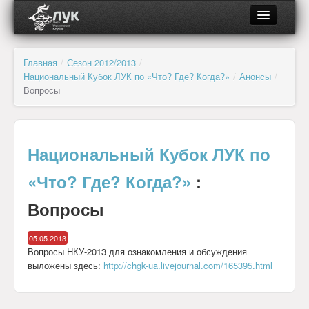
О ЛУК
Главная
/
Сезон 2012/2013
/
Национальный Кубок ЛУК по «Что? Где? Когда?»
/
Анонсы
/
Об организации
Вопросы
Органы управления и контроля
Региональные отделения
Национальный Кубок ЛУК по
«Что? Где? Когда?»
:
Клубы и лиги
Вопросы
Документы
05.05.2013
Партнёры
Вопросы НКУ-2013 для ознакомления и обсуждения
выложены здесь:
http://chgk-ua.livejournal.com/165395.html
Новости