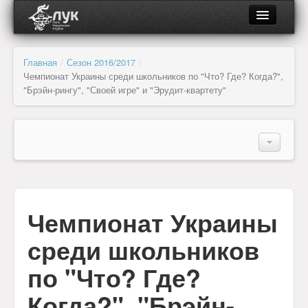
О ЛУК
Главная
/
Сезон 2016/2017
/
Чемпионат Украины среди школьников по "Что? Где? Когда?",
Об организации
"Брэйн-рингу", "Своей игре" и "Эрудит-квартету"
Органы управления и контроля
О турнире
Региональные отделения
Место проведения игр
Клубы и лиги
Расписание
Чемпионат Украины
Транспорт
Документы
Фотогалерея
среди школьников
Партнёры
по "Что? Где?
Новости
Когда?", "Брэйн-