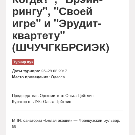
Календарь
рингу", "Своей
игре" и "Эрудит-
Анонсы
квартету"
Обратная связь
(ШЧУЧГКБРСИЭК)
Турнир лук
Даты турнира:
25–28.03.2017
Место проведения:
Одесса
Председатель Оргкомитета: Ольга Цейтлин
Куратор от ЛУК: Ольга Цейтлин
МПИ: санаторий «Белая акация» — Французский Бульвар,
59