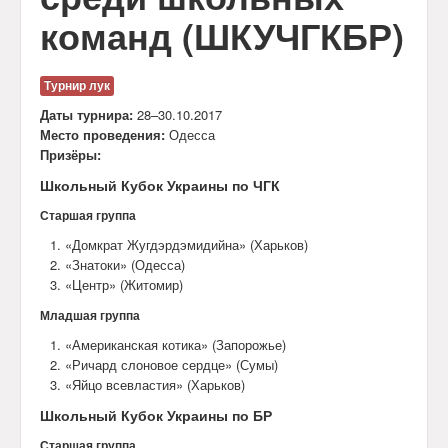
Календарь
команд (ШКУЧГКБР)
Анонсы
Турнир лук
Обратная связь
Даты турнира:
28–30.10.2017
Место проведения:
Одесса
Призёры:
Школьный Кубок Украины по ЧГК
Старшая группа
«Домкрат Жугдэрдэмидийна» (Харьков)
«Знатоки» (Одесса)
«Центр» (Житомир)
Младшая группа
«Американская котика» (Запорожье)
«Ричард слоновое сердце» (Сумы)
«Яйцо всевластия» (Харьков)
Школьный Кубок Украины по БР
Старшая группа