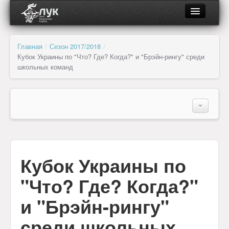
О ЛУК
Главная
/
Сезон 2017/2018
/
Кубок Украины по "Что? Где? Когда?" и "Брэйн-рингу" среди
Об организации
школьных команд
Органы управления и контроля
О турнире
Региональные отделения
Расписание
Клубы и лиги
Транспорт
Кубок Украины по
Фотогалерея
Документы
"Что? Где? Когда?"
Партнёры
и "Брэйн-рингу"
Новости
среди школьных