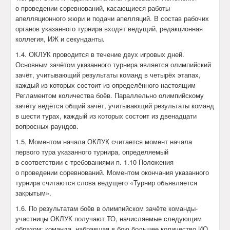
о проведении соревнований, касающиеся работы
апелляционного жюри и подачи апелляций. В состав рабочих
органов указанного турнира входят ведущий, редакционная
коллегия, ИЖ и секунданты.
1.4. ОКЛУК проводится в течение двух игровых дней.
Основным зачётом указанного турнира является олимпийский
зачёт, учитывающий результаты команд в четырёх этапах,
каждый из которых состоит из определённого настоящим
Регламентом количества боёв. Параллельно олимпийскому
зачёту ведётся общий зачёт, учитывающий результаты команд
в шести турах, каждый из которых состоит из двенадцати
вопросных раундов.
1.5. Моментом начала ОКЛУК считается момент начала
первого тура указанного турнира, определяемый
в соответствии с требованиями п. 1.10 Положения
о проведении соревнований. Моментом окончания указанного
турнира считаются слова ведущего «Турнир объявляется
закрытым».
1.6. По результатам боёв в олимпийском зачёте команды-
участницы ОКЛУК получают ТО, начисляемые следующим
образом: команда, набравшая в бою большее количество ИО,