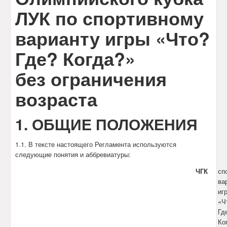
Календарь
ЛУК по спортивному
варианту игры «Что?
Анонсы
Где? Когда?»
Обратная связь
без ограничения
возраста
1. ОБЩИЕ ПОЛОЖЕНИЯ
1.1. В тексте настоящего Регламента используются
следующие понятия и аббревиатуры:
ЧГК
сп
ва
иг
«Ч
Гд
Ко