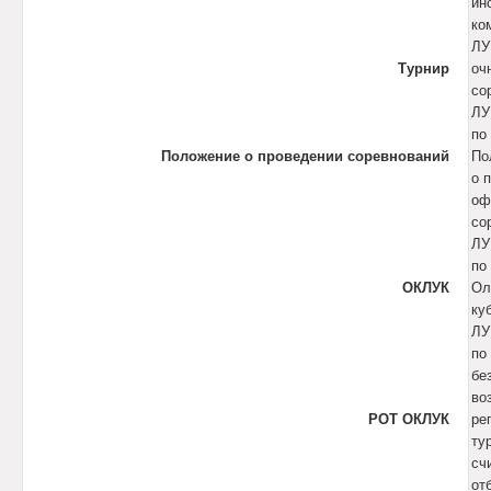
ин
ко
ЛУ
Турнир
оч
со
ЛУ
по
Положение о проведении соревнований
По
о 
оф
со
ЛУ
по
ОКЛУК
Ол
ку
ЛУ
по
бе
во
РОТ ОКЛУК
ре
ту
сч
от