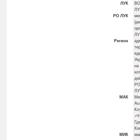
ЛУК
В
ЛУ
РО ЛУК
ме
(р
ор
ЛУ
Регион
ад
те
ед
Ук
на
ко
де
Р
ЛУ
МАК
Ме
Ас
Кл
«Ч
Гд
Ко
МИК
ма