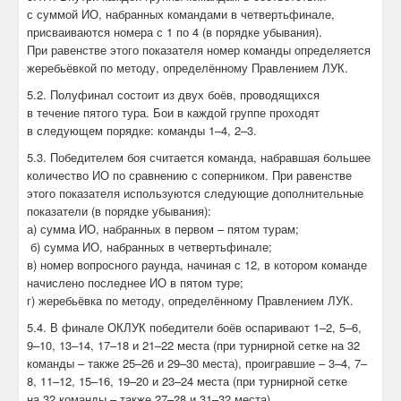
с суммой ИО, набранных командами в четвертьфинале,
присваиваются номера с 1 по 4 (в порядке убывания).
При равенстве этого показателя номер команды определяется
жеребьёвкой по методу, определённому Правлением ЛУК.
5.2. Полуфинал состоит из двух боёв, проводящихся
в течение пятого тура. Бои в каждой группе проходят
в следующем порядке: команды 1–4, 2–3.
5.3. Победителем боя считается команда, набравшая большее
количество ИО по сравнению с соперником. При равенстве
этого показателя используются следующие дополнительные
показатели (в порядке убывания):
а) сумма ИО, набранных в первом – пятом турам;
б) сумма ИО, набранных в четвертьфинале;
в) номер вопросного раунда, начиная с 12, в котором команде
начислено последнее ИО в пятом туре;
г) жеребьёвка по методу, определённому Правлением ЛУК.
5.4. В финале ОКЛУК победители боёв оспаривают 1–2, 5–6,
9–10, 13–14, 17–18 и 21–22 места (при турнирной сетке на 32
команды – также 25–26 и 29–30 места), проигравшие – 3–4, 7–
8, 11–12, 15–16, 19–20 и 23–24 места (при турнирной сетке
на 32 команды – также 27–28 и 31–32 места).