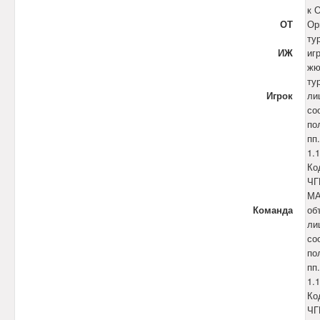
к 
ОТ
Ор
ту
ИЖ
иг
жю
ту
Игрок
ли
со
по
пп.
1.1
Ко
ЧГ
М
Команда
об
ли
со
по
пп.
1.1
Ко
ЧГ