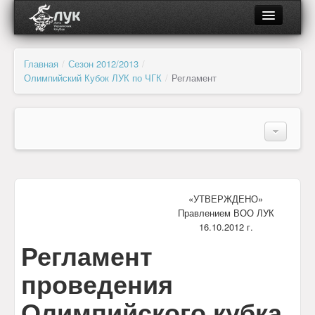
О ЛУК
Главная
/
Сезон 2012/2013
/
Олимпийский Кубок ЛУК по ЧГК
/
Регламент
Об организации
Органы управления и контроля
О турнире
Региональные отделения
Регламент
Участники
Клубы и лиги
«УТВЕРЖДЕНО»
Расписание
Правлением ВОО ЛУК
Документы
Результаты
16.10.2012 г.
Регламент
Анонсы
Партнёры
проведения
Фотогалерея
Новости
Олимпийского кубка