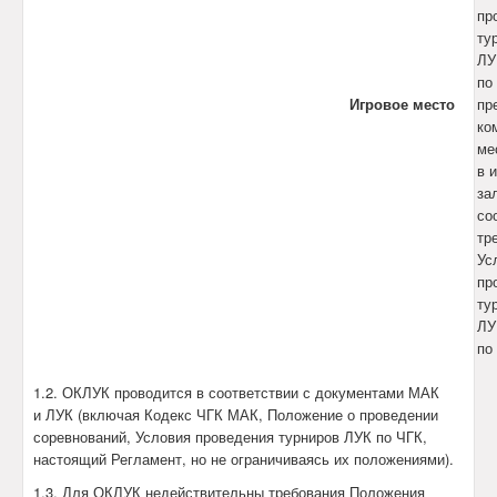
пр
ту
ЛУ
по
Игровое место
пр
ко
ме
в 
за
со
тр
Ус
пр
ту
ЛУ
по
1.2. ОКЛУК проводится в соответствии с документами МАК
и ЛУК (включая Кодекс ЧГК МАК, Положение о проведении
соревнований, Условия проведения турниров ЛУК по ЧГК,
настоящий Регламент, но не ограничиваясь их положениями).
1.3. Для ОКЛУК недействительны требования Положения