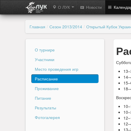
О ЛУК
Новости
Календа
Главная
/
Сезон 2013/2014
/
Открытый Кубок Украин
Ра
О турнире
Участники
Суббота
Место проведения игр
13–
14–
Расписание
15–
Проживание
18–
Воскрес
Питание
10–
Результаты
10–
Фотогалерея
12–
12–
13–