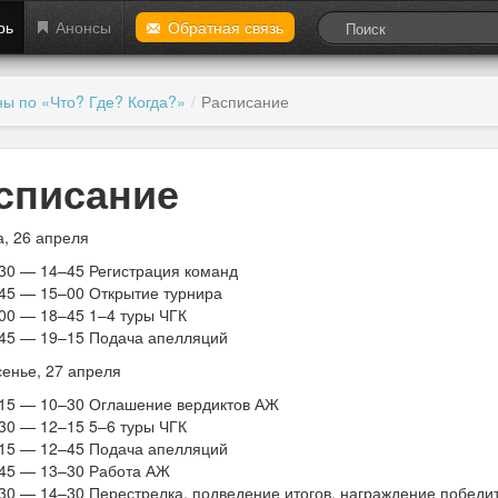
рь
Анонсы
Обратная связь
ы по «Что? Где? Когда?»
/
Расписание
списание
, 26 апреля
30 — 14–45 Регистрация команд
45 — 15–00 Открытие турнира
00 — 18–45 1–4 туры ЧГК
45 — 19–15 Подача апелляций
енье, 27 апреля
15 — 10–30 Оглашение вердиктов АЖ
30 — 12–15 5–6 туры ЧГК
15 — 12–45 Подача апелляций
45 — 13–30 Работа АЖ
30 — 14–30 Перестрелка, подведение итогов, награждение победи